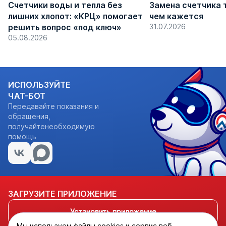
Счетчики воды и тепла без
Замена счетчика 
лишних хлопот: «КРЦ» помогает
чем кажется
решить вопрос «под ключ»
31.07.2026
05.08.2026
ИСПОЛЬЗУЙТЕ
ЧАТ-БОТ
Передавайте показания и
обращения,
получайтенеобходимую
помощь
ЗАГРУЗИТЕ ПРИЛОЖЕНИЕ
Установить приложение
Мы используем файлы cookies и сервис веб-